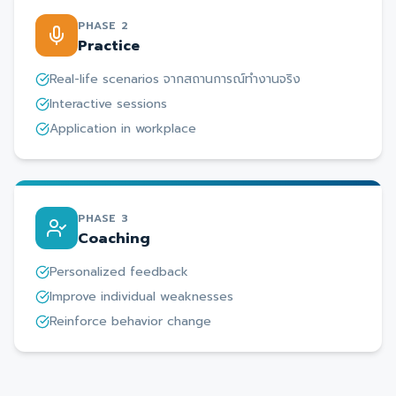
PHASE 2
Practice
Real-life scenarios จากสถานการณ์ทำงานจริง
Interactive sessions
Application in workplace
PHASE 3
Coaching
Personalized feedback
Improve individual weaknesses
Reinforce behavior change