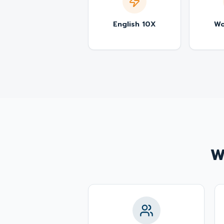
English 10X
Wo
W