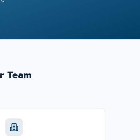
ิง"
r Team