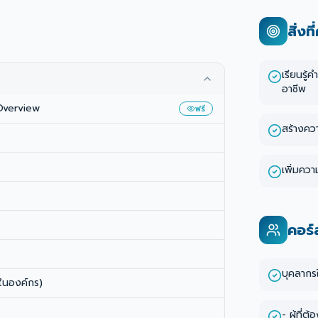
สิ่งท
เรียนรู้
อาชีพ
 Overview
ฟรี
สร้างควา
เพิ่มคว
คอร์
บุคลากร
ตในองค์กร)
- ผู้ที