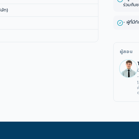
ร่วมกับช
ษัท)
- ผู้ที่
ผู้สอน
ม
โ
เ
ต