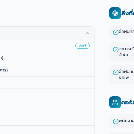
สิ่งท
ฝึกฝนทั
ฟรี
สามารถใ
มั่นใจ
า)
คาร)
ฝึกฝน แ
อาชีพ
คอร์
พนักงา