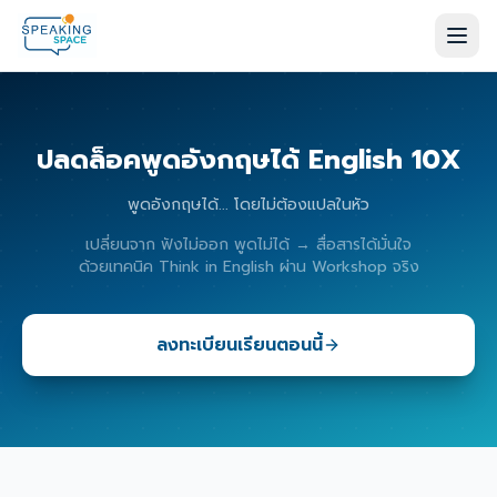
ปลดล็อคพูดอังกฤษได้ English 10X
พูดอังกฤษได้... โดยไม่ต้องแปลในหัว
เปลี่ยนจาก ฟังไม่ออก พูดไม่ได้ → สื่อสารได้มั่นใจ
ด้วยเทคนิค Think in English ผ่าน Workshop จริง
ลงทะเบียนเรียนตอนนี้