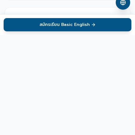
สมัครเรียน Basic English
หน้าหลัก
เช็กเลเวล
ภารกิจ
สมาชิก
กล้าใช้ภาษาอังกฤษในการทำงาน
มั่นใจขึ้น และพร้อมใช้งานในสถานการณ์จริง
เหมาะสำหรับคนที่ ...
มีภาษาอังกฤษระดับเริ่มต้น